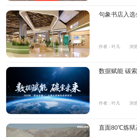
句象书店入选
作者：叶凡
浏览
数据赋能 碳索
作者：叶凡
浏览
直面80℃炼