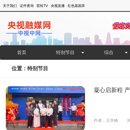
关于我们
证件查询
驼铃TV
央视直播
红色基因库
首页
特别节目
综合
位置：特别节目
凝心启新程 
作者：王学峰
浏