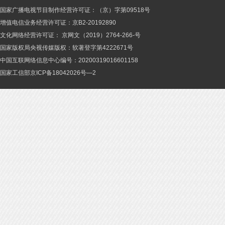
国家广播电视节目制作经营许可证：（京）字第09518号
增值电信业务经营许可证：京B2-20192890
文化网络经营许可证： 京网文（2019）2764-266-号
国家版权局央视传媒版权：软著登字第4222671号
中国互联网络信息中心编号：20200319016601158
国家工信部京ICP备18042026号—2