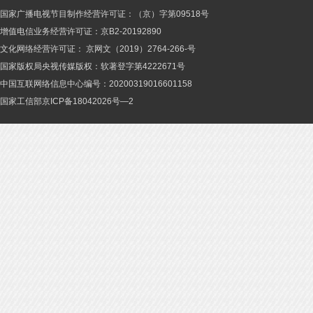
国家广播电视节目制作经营许可证：（京）字第09518号
增值电信业务经营许可证：京B2-20192890
文化网络经营许可证： 京网文（2019）2764-266-号
国家版权局央视传媒版权：软著登字第4222671号
中国互联网络信息中心编号：20200319016601158
国家工信部京ICP备18042026号—2