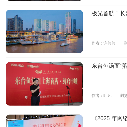
极光首航！长
作者：许伟伟
浏
东台鱼汤面“
作者：叶凡
浏览
《2025 年