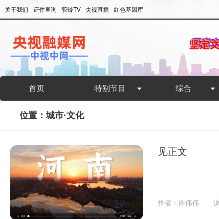
关于我们
证件查询
驼铃TV
央视直播
红色基因库
首页
特别节目
综合
位置：城市·文化
见正文
作者：许伟伟
浏