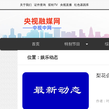
关于我们
证件查询
驼铃TV
央视直播
红色基因库
首页
特别节目
综
位置：娱乐动态
梨花
作者：