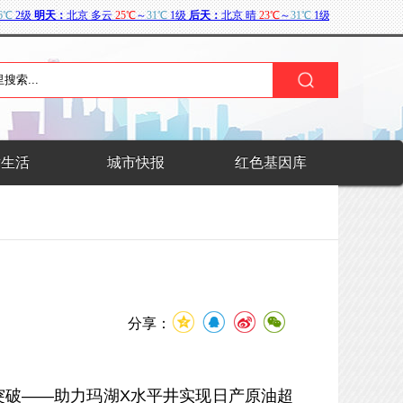
术生活
城市快报
红色基因库
分享：
突破
——助力玛湖
X
水平井实现日产原油超