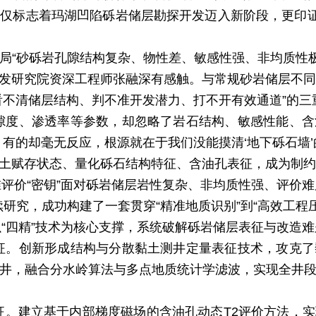
不仅标志着玛湖凹陷砾岩储层勘探开发迈入新阶段，更印
困局
“砂砾岩孔隙结构复杂、物性差、敏感性强、
非均质性
发研究院资深工程师张融深有
感触。与常规砂岩储层不同
看不清储层结构、判不准开发潜力、
打
不开有效通道
”的
隙度、渗透率等参数，却忽略了岩石结构、敏感性能、含
有的却毫无反应，根源就在于我们没能摸清‘地下砾石墙’
土赋存状态、量化砾石结构特征、含油孔表征
，成为制约
评价“密钥”
面对砾岩储层岩性复杂、非均质性强、评价难
续研究，成功构建了一套贯穿
“精准地质识别”到“高效工
以“四精”技术为核心支撑，系统破解砾岩储层表征与改造难
征。创新形成结构与分散黏土测井定量表征技术，攻克了
井，融合分水岭算法与多点地质统计学滤波，实现全井
征。
建立基于内部梯度磁场的含油孔动态
T2评价方法，