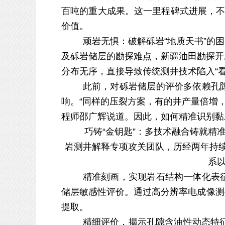
百吨的重大成果。这一里程碑式进展，
价值。
顽岩无惧：破解砾岩
“地质天书”的
及砾岩储层的勘探难点
，新疆油田勘探开
分布无序，直接导致传统测井技术陷入
“
此前，对砾岩储层的评价多依赖孔
响。
“同样的压裂方案，有的井产量倍增，
程师邵广辉说道。因此，如何精准识别黏
巧铸
“金钥匙”：多技术融合铸就精准
岩测井解释
专项攻关团队，历经两年持
系
精准刻画，实现岩石结构一体化表
储层敏感性评价。通过高分辨率电成像测
提取。
精细评价，揭示孔隙含油性动态特