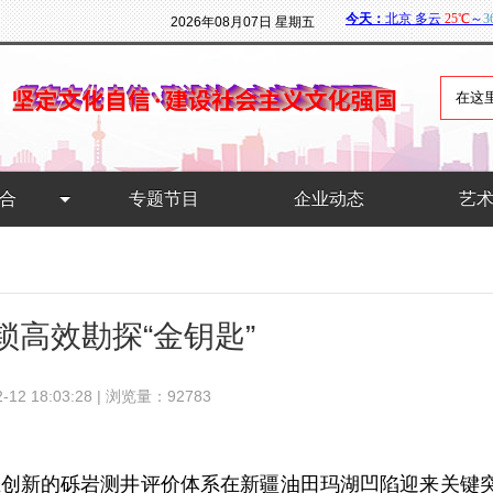
2026年08月07日 星期五
合
专题节目
企业动态
艺
锁高效勘探“金钥匙”
 18:03:28 | 浏览量：92783
主创新的砾岩测井评价体系在新疆油田玛湖凹陷迎来关键