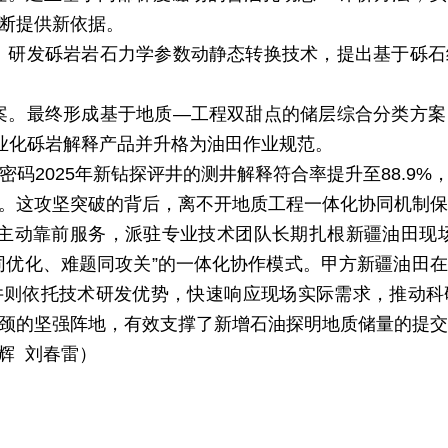
断提供新依据。
。研发砾岩岩石力学参数动静态转换技术，提出基于砾石
案。
最终形成基于地质
—工程双甜点的储层综合分类方案
专业化砾岩解释产品并升格为油田作业规范。
力密码
2025年新钻探评井的测井解释符合率提升至88.9%
。
这攻坚突破的背后，离不开地质工程一体化协同机制保
院主动靠前服务，派驻专业技术团队长期
扎根新疆油田现
同优化、难题同攻关”的一体化协作模式。甲方新疆油田
井则依托技术研发优势，快速响应现场实际需求，推动科
颈的坚强阵地，有效支撑了新增石油探明地质储量的提交
辉
刘春雷
）