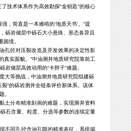
证了技术体系作为高效勘探
“金钥匙”的核心
极强，简直是一本难啃的
‘地质天书’。”提
，砾岩储层中砾石大小悬殊、形态各异且
三重困境。
油孔径对压裂改造及开发
效果的决定性影
的真实面貌。”
中油测井地质研究院靠前工
砾岩储层高效动用的
“卡脖子”难题。
度大等挑战，中油测井地质研究院组建砾
程压裂”的砾岩测井全链条评价新体系。该体
题。
黏土分布精准刻画的难题，实现测井资料
段砾石含量、粒度、分选等参数的连续定量
实现不同孔径含油孔隙的精准表征，系统揭