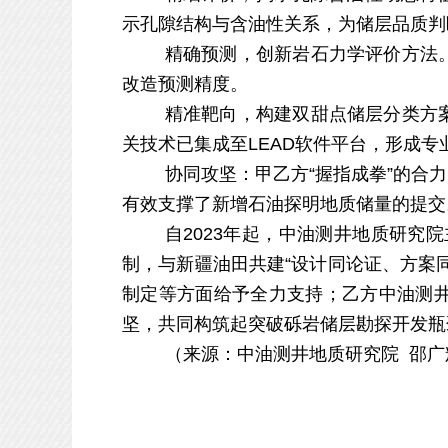
示孔隙结构与含油性关系，为储层品质判
精确预测，创新岩石力学评价方法
改造预测精度。
精准靶向，构建双甜点储层分类方
关
技术已集成至
LEAD软件平台，形成
协同攻坚：甲乙方
“握指成拳”的合
有效支撑了新增石油探明地质储量的提交
自
2023年起，中油测井地质研究
制，与新疆油田共建“设计同论证、方案
制定等方面给予全力支持；乙方中油测
坚，共同构筑起突破砾岩储层勘探开发瓶
（
来源：中油测井地质研究院
邵广