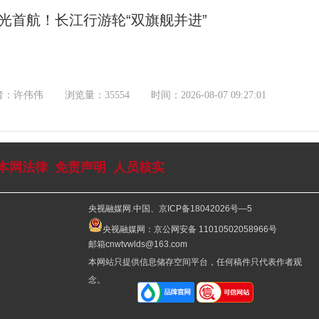
光首航！长江行游轮“双旗舰并进”
者：许伟伟
浏览量：35554
时间：2026-08-07 09:27:01
本网法律
免责声明
人员核实
央视融媒网.中国、京ICP备18042026号—5
央视融媒网：京公网安备 11010502058966号
邮箱cnwtvwlds@163.com
本网站只提供信息储存空间平台，任何稿件只代表作者观
念。